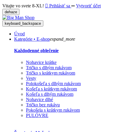
Vitajte vo svete 8-XL!

Prihlásiť sa
••
Vytvoriť účet
dehaze
keyboard_backspace
Úvod
Kategórie • E-shop
expand_more
Každodenné oblečenie
Nohavice krátke
Tričko s dlhým rukávom
Tričko s krátkym rukávom
Vesty
Polokošeľa s dlhým rukávom
Košeľa s krátkym rukávom
Košeľa s dlhým rukávom
Nohavice dlhé
Tričko bez rukávu
Pokošela s krátkym rukávom
PULÓVRE