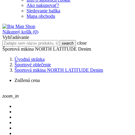
Ako nakupovať?
Sledovanie balíka
Mapa obchodu
Nákupný košík
(0)
Vyhľadávanie
close
search
Športová mikina NORTH LATITUDE Denim
Úvodná stránka
Športové oblečenie
Športová mikina NORTH LATITUDE Denim
Znížená cena
zoom_in