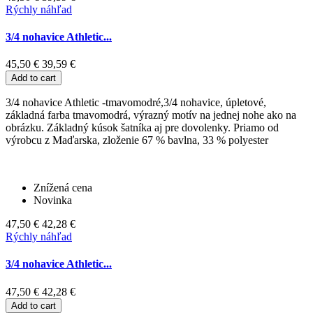
Rýchly náhľad
3/4 nohavice Athletic...
45,50 €
39,59 €
Add to cart
3/4 nohavice Athletic -tmavomodré,3/4 nohavice, úpletové,
základná farba tmavomodrá, výrazný motív na jednej nohe ako na
obrázku. Základný kúsok šatníka aj pre dovolenky. Priamo od
výrobcu z Maďarska, zloženie 67 % bavlna, 33 % polyester
Znížená cena
Novinka
47,50 €
42,28 €
Rýchly náhľad
3/4 nohavice Athletic...
47,50 €
42,28 €
Add to cart