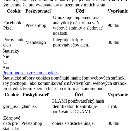
tým cennejšie pre vydavateľov a inzerentov tretích strán.
Cookie
Poskytovateľ
Účel
Vypršanie
Umožňuje implementovať
Facebook
analytický nástroj na vaše
PrestaShop
90 dní
Pixel
webové stránky a sledovať
udalosti.
Porovnanie
Integruje skripty
Mandesign
30 dní
cien
porovnávačov cien.
Štatistiky
Nie
Áno
Podrobnosti a zoznam cookies
Štatistické súbory cookies pomáhajú majiteľom webových stránok,
aby pochopili, ako komunikovať s návštevníkmi webových stránok
prostredníctvom zberu a hlásenia informácií anonymne.
Cookie
Poskytovateľ
Účel
Vypršanie
GLAMI používateľský hash
glm_usr
glami.sk
identifikátor. Identifikuje
1 rok
používateľa GLAMI.
Zdrojové
dáta pre
PrestaShop
Zbiera štatistické údaje.
30 dní
štatistiky