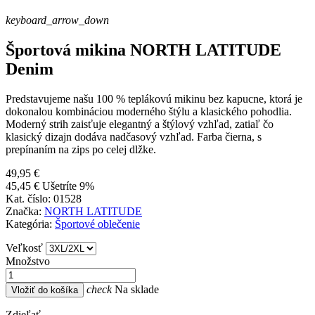
keyboard_arrow_down
Športová mikina NORTH LATITUDE
Denim
Predstavujeme našu 100 % teplákovú mikinu bez kapucne, ktorá je
dokonalou kombináciou moderného štýlu a klasického pohodlia.
Moderný strih zaisťuje elegantný a štýlový vzhľad, zatiaľ čo
klasický dizajn dodáva nadčasový vzhľad. Farba čierna, s
prepínaním na zips po celej dlžke.
49,95 €
45,45 €
Ušetríte 9%
Kat. číslo:
01528
Značka:
NORTH LATITUDE
Kategória:
Športové oblečenie
Veľkosť
Množstvo
check
Na sklade
Vložiť do košíka
Zdieľať