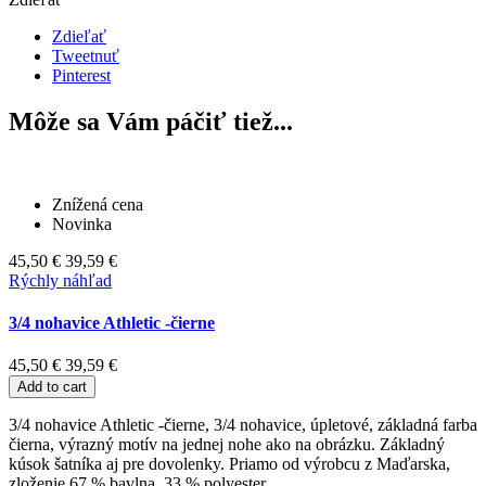
Zdieľať
Tweetnuť
Pinterest
Môže sa Vám páčiť tiež...
Znížená cena
Novinka
45,50 €
39,59 €
Rýchly náhľad
3/4 nohavice Athletic -čierne
45,50 €
39,59 €
Add to cart
3/4 nohavice Athletic -čierne, 3/4 nohavice, úpletové, základná farba
čierna, výrazný motív na jednej nohe ako na obrázku. Základný
kúsok šatníka aj pre dovolenky. Priamo od výrobcu z Maďarska,
zloženie 67 % bavlna, 33 % polyester