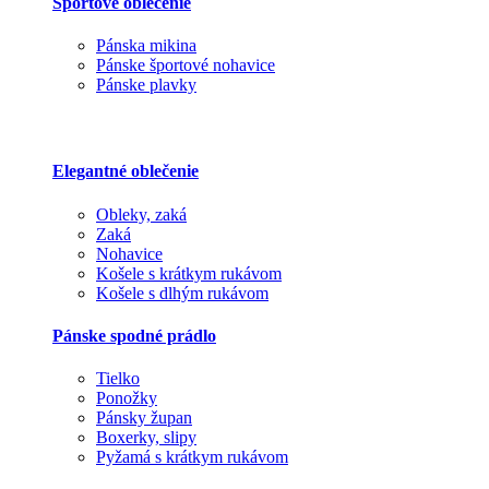
Športové oblečenie
Pánska mikina
Pánske športové nohavice
Pánske plavky
Elegantné oblečenie
Obleky, zaká
Zaká
Nohavice
Košele s krátkym rukávom
Košele s dlhým rukávom
Pánske spodné prádlo
Tielko
Ponožky
Pánsky župan
Boxerky, slipy
Pyžamá s krátkym rukávom