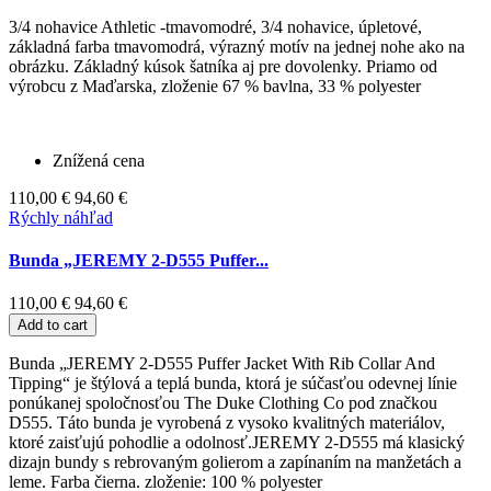
3/4 nohavice Athletic -tmavomodré, 3/4 nohavice, úpletové,
základná farba tmavomodrá, výrazný motív na jednej nohe ako na
obrázku. Základný kúsok šatníka aj pre dovolenky. Priamo od
výrobcu z Maďarska, zloženie 67 % bavlna, 33 % polyester
Znížená cena
110,00 €
94,60 €
Rýchly náhľad
Bunda „JEREMY 2-D555 Puffer...
110,00 €
94,60 €
Add to cart
Bunda „JEREMY 2-D555 Puffer Jacket With Rib Collar And
Tipping“ je štýlová a teplá bunda, ktorá je súčasťou odevnej línie
ponúkanej spoločnosťou The Duke Clothing Co pod značkou
D555. Táto bunda je vyrobená z vysoko kvalitných materiálov,
ktoré zaisťujú pohodlie a odolnosť.JEREMY 2-D555 má klasický
dizajn bundy s rebrovaným golierom a zapínaním na manžetách a
leme. Farba čierna. zloženie: 100 % polyester