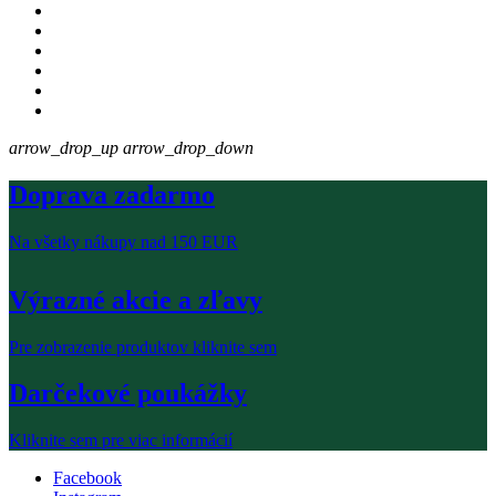
arrow_drop_up
arrow_drop_down
Doprava zadarmo
Na všetky nákupy nad 150 EUR
Výrazné akcie a zľavy
Pre zobrazenie produktov kliknite sem
Darčekové poukážky
Kliknite sem pre viac informácií
Facebook