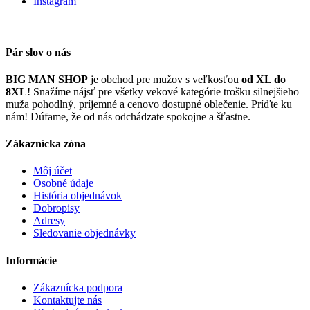
Instagram
Pár slov o nás
BIG MAN SHOP
je obchod pre mužov s veľkosťou
od XL do
8XL
! Snažíme nájsť pre všetky vekové kategórie trošku silnejšieho
muža pohodlný, príjemné a cenovo dostupné oblečenie. Príďte ku
nám! Dúfame, že od nás odchádzate spokojne a šťastne.
Zákaznícka zóna
Môj účet
Osobné údaje
História objednávok
Dobropisy
Adresy
Sledovanie objednávky
Informácie
Zákaznícka podpora
Kontaktujte nás