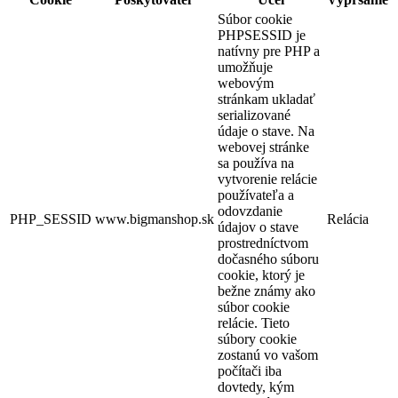
Súbor cookie
PHPSESSID je
natívny pre PHP a
umožňuje
webovým
stránkam ukladať
serializované
údaje o stave. Na
webovej stránke
sa používa na
vytvorenie relácie
používateľa a
odovzdanie
PHP_SESSID
www.bigmanshop.sk
Relácia
údajov o stave
prostredníctvom
dočasného súboru
cookie, ktorý je
bežne známy ako
súbor cookie
relácie. Tieto
súbory cookie
zostanú vo vašom
počítači iba
dovtedy, kým