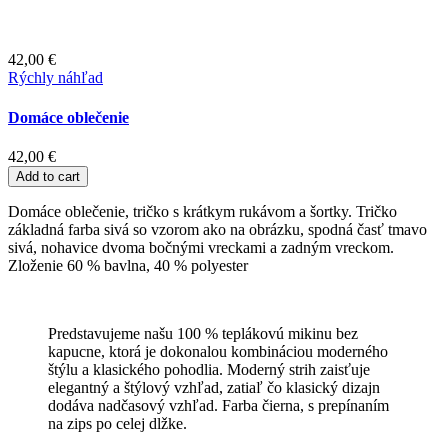
42,00 €
Rýchly náhľad
Domáce oblečenie
42,00 €
Add to cart
Domáce oblečenie, tričko s krátkym rukávom a šortky. Tričko
základná farba sivá so vzorom ako na obrázku, spodná časť tmavo
sivá, nohavice dvoma bočnými vreckami a zadným vreckom.
Zloženie 60 % bavlna, 40 % polyester
Predstavujeme našu 100 % teplákovú mikinu bez
kapucne, ktorá je dokonalou kombináciou moderného
štýlu a klasického pohodlia. Moderný strih zaisťuje
elegantný a štýlový vzhľad, zatiaľ čo klasický dizajn
dodáva nadčasový vzhľad. Farba čierna, s prepínaním
na zips po celej dlžke.