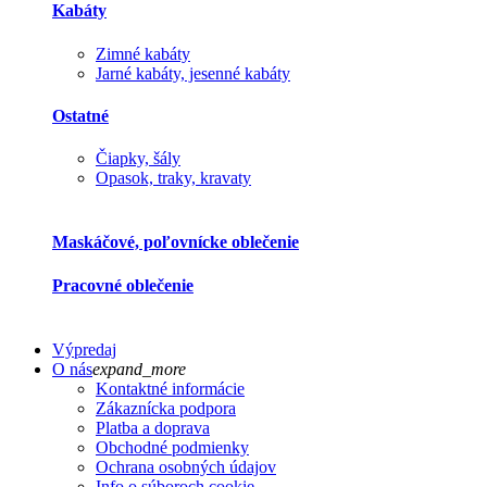
Kabáty
Zimné kabáty
Jarné kabáty, jesenné kabáty
Ostatné
Čiapky, šály
Opasok, traky, kravaty
Maskáčové, poľovnícke oblečenie
Pracovné oblečenie
Výpredaj
O nás
expand_more
Kontaktné informácie
Zákaznícka podpora
Platba a doprava
Obchodné podmienky
Ochrana osobných údajov
Info o súboroch cookie