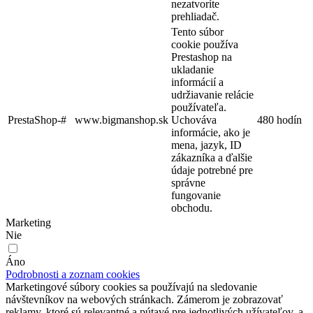
nezatvoríte
prehliadač.
Tento súbor
cookie používa
Prestashop na
ukladanie
informácií a
udržiavanie relácie
používateľa.
PrestaShop-#
www.bigmanshop.sk
Uchováva
480 hodín
informácie, ako je
mena, jazyk, ID
zákazníka a ďalšie
údaje potrebné pre
správne
fungovanie
obchodu.
Marketing
Nie
Áno
Podrobnosti a zoznam cookies
Marketingové súbory cookies sa používajú na sledovanie
návštevníkov na webových stránkach. Zámerom je zobrazovať
reklamy, ktoré sú relevantné a pútavé pre jednotlivých užívateľov, a